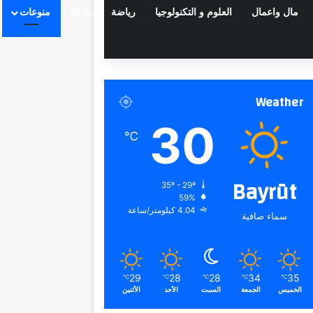
مال واعمال
العلوم و التكنولوجيا
رياضة
ثقافة
منوعات
Weather
30
℃
Bayrūt
35º - 29º
59%
4.04 كيلومتر/ساعة
سماء صافية
29
28
28
34
35
℃
℃
℃
℃
℃
الخميس
الجمعة
السبت
الأحد
الأثنين