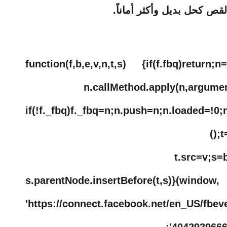
!function(f,b,e,v,n,t,s) {if(f.fbq)return;
n.callMethod.apply(n,argume
if(!f._fbq)f._fbq=n;n.push=n;n.loaded
();
t.src=v;s=
s.parentNode.insertBefore(t,s)}(w
'https://connect.facebook.net/en_US