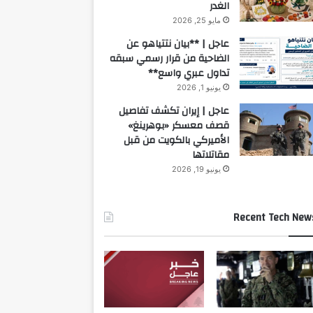
الغدر
مايو 25, 2026
عاجل | **بيان نتتياهو عن
الضاحية من قرار رسمي سبقه
تداول عبري واسع**
يونيو 1, 2026
عاجل | إيران تكشف تفاصيل
قصف معسكر «بوهرينغ»
الأميركي بالكويت من قبل
مقاتلاتها
يونيو 19, 2026
Recent Tech New