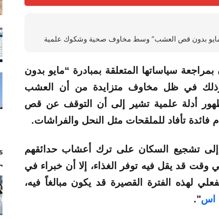
 “مايو بدون قص العشب” وسط مخاوف صحية وشكوك علمية
مراجعة سياساتها المتعلقة بمبادرة “مايو بدون
عشب” (No Mow May)، وذلك في ظل مخاوف متزايدة من أن العشب
هور أدلة علمية تشير إلى أن التوقف عن قص
 فائدة تأفاد للملقحات مثل النحل والفراشات.
ً إلى تشجيع السكان على ترك أعشاب حدائقهم
s
 وقت قد يقل فيه توفر الغذاء، إلا أن خبراء في
فعلي لهذه الفترة القصيرة قد يكون مبالغاً فيه،
 اس
".