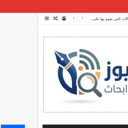
تسجيل الدخول
مقال عشوائي
إضافة عمود جانبي
عاجل | مصادر بعبدا: الوفد الاميركي تمنّى على الوفدين وقف التفاوض لاستكمال بعض الاتصالات التي يقوم بها على صعيد المفاوضات