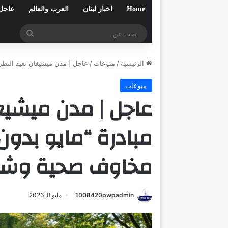
Home
اخبار لبنان
العرب والعالم
عاجل
بحث
عن
الرئيسية
/
منوعات
/
عاجل | مدن ميشيغان تعيد الن
منوعات
عاجل | مدن ميشيغ
مبادرة “مايو بد
مخاوف صحية وشك
1008420pwpadmin
مايو 8, 2026