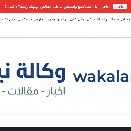
عاجل
عاجل | تل أبيب تُقنع واشنطن بـ علي الطاهر.. ومهلة زمنية؟ (المدن)