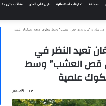
صحافة
تحقيقات استقصائية
عين على العدو
مقالات مترجمة
ظر في مبادرة “مايو بدون قص العشب” وسط مخاوف صحية وشكوك علمية
ان تعيد النظر في
ون قص العشب” وسط
وك علمية
11
2 دقائق