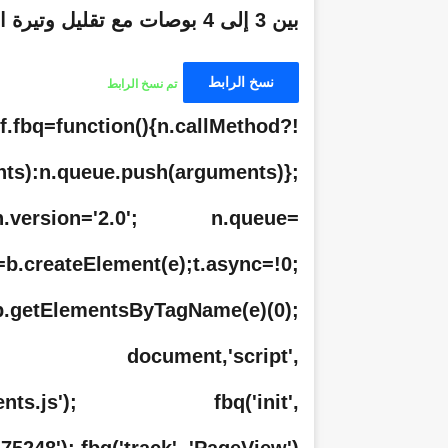
بين 3 إلى 4 بوصات مع تقليل وتيرة القص كحل بديل وأكثر أماناً.
نسخ الرابط
تم نسخ الرابط
n=f.fbq=function(){n.callMethod?
nts):n.queue.push(arguments)};
=!0;n.version='2.0'; n.queue=
t=b.createElement(e);t.async=!0;
b.getElementsByTagName(e)(0);
indow, document,'script',
/fbevents.js'); fbq('init',