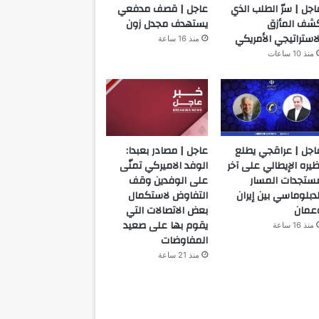
اجل | سرّ الطلب الذي
عاجل | قصف مدفعي
شف المأزق
يستهدف مجدل زون
لاستراتيجي الأمريكي
منذ 16 ساعة
منذ 10 ساعات
اجل | عراقجي يطلع
عاجل | مصادر بعبدا:
ظيره الإيطالي على آخر
الوفد الاميركي تمنّى
ستجدات المسار
على الوفدين وقف
لدبلوماسي بين إيران
التفاوض لاستكمال
عمان
بعض الاتصالات التي
يقوم بها على صعيد
منذ 16 ساعة
المفاوضات
منذ 21 ساعة