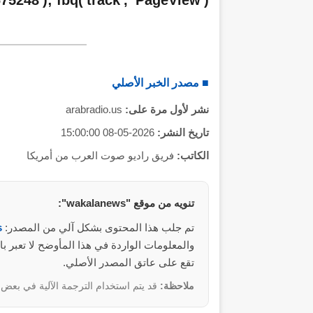
5248'); fbq('track', 'PageView');
■ مصدر الخبر الأصلي
نشر لأول مرة على:
arabradio.us
تاريخ النشر:
2026-05-08 15:00:00
الكاتب:
فريق راديو صوت العرب من أمريكا
تنويه من موقع "wakalanews":
تم جلب هذا المحتوى بشكل آلي من المصدر:
s
تقع على عاتق المصدر الأصلي.
ملاحظة:
قد يتم استخدام الترجمة الآلية في بعض ا