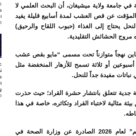
ع
ة في جامعة ولاية ميشيغان، أن البحث العلمي لا
ك
لمؤقت عن قص العشب لمدة أسابيع قليلة يفيد
ا
نحل يحتاج إلى الغذاء (حبوب اللقاح والرحيق)
ه مروج الحشائش التقليدية.
نشتاين نهجاً متوازناً تحت مسمى “مايو بقص عشب
ع
عين أو ثلاثة تسمح للأزهار المنخفضة مثل
ن
نباتات مفيدة جداً للنحل.
م
ا
و
جدية تتعلق بانتشار حشرة القراد؛ حيث حذرت
ئة مثالية لاختباء القراد وتكاثره، خاصة في هذا
اطه.
وبحسب خارطة مخاطر مرض “لايم” لعام 2026 الصادرة عن وزارة الصحة في