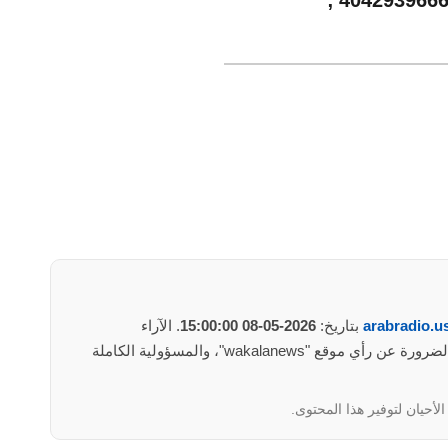
'40429396667
arabradio.u
بتاريخ:
2026-05-08 15:00:00
. الآراء
والمعلومات الواردة في هذا المأوضح لا تعبر بالضرورة عن رأي موقع "wakalanews"، والمسؤولية الكاملة
لأحيان لتوفير هذا المحتوى.