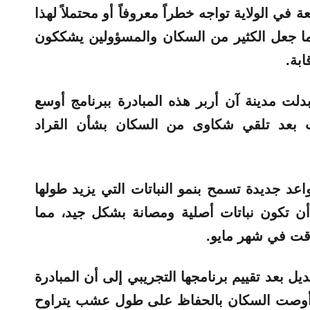
فإن 82 من أصل 83 مقاطعة في الولاية تواجه خطراً معروفاً أو محتملاً لهذا
مما جعل الكثير من السكان والمسؤولين يشككون
بة.
لت مدينة آن أربر هذه المبادرة ببرنامج أوسع
حات بعد تلقي شكاوى من السكان بشأن القراد
عد جديدة تسمح بنمو النباتات التي يزيد طولها
 أن تكون نباتات أصلية ومصانة بشكل جيد، مما
لمؤقت في شهر مايو.
ل بعد تقييم برنامجها التجريبي إلى أن المبادرة
 وأوصت السكان بالحفاظ على طول عشب يتراوح