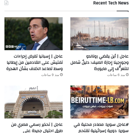
Recent Tech News
عاجل | أين يقضي رونالدو
عاجل | إسبانيا تفرض إجراءات
وجورجينا إجازة الصيف: دليلٌ شامل
تفتيش على القادمين من إيطاليا
للتعرُّف إلى مايوركا
وسط تصاعد الخلاف بشأن الهجرة
منذ 6 ساعات
منذ 9 ساعات
#عاجل سوريا: مصادر محلية في
عاجل | تحذير رسمي مصري من
سوريا: دورية إسرائيلية تقتحم
طرق احتيال جديدة على