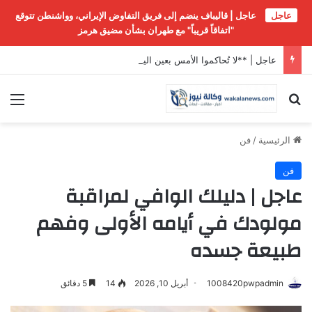
عاجل
عاجل | قاليباف ينضم إلى فريق التفاوض الإيراني، وواشنطن تتوقع
"اتفاقاً قريباً" مع طهران بشأن مضيق هرمز
عاجل | **لا تُحاكموا الأمس بعين اليوم**
بحث عن
الق
الرئيسية
/
فن
فن
عاجل | دليلك الوافي لمراقبة
مولودك في أيامه الأولى وفهم
طبيعة جسده
1008420pwpadmin
أبريل 10, 2026
14
5 دقائق