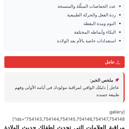
عدد الحفاضات المبلّلة والمتسخة
ردة الفعل والحركة الطبيعية
النوم ومدة اليقظة
البكاء وأنماطه المختلفة
استعدادات خاصة بالأم بعد الولادة
عاجل
ملخص الخبر:
عاجل | دليلك الوافي لمراقبة مولودك في أيامه الأولى وفهم
طبيعة جسده
[gallery
ids="754143,754144,754145,754146,754147,754148"]
مراقبة العلامات التي تحدث لطفلكِ حديث الولادة