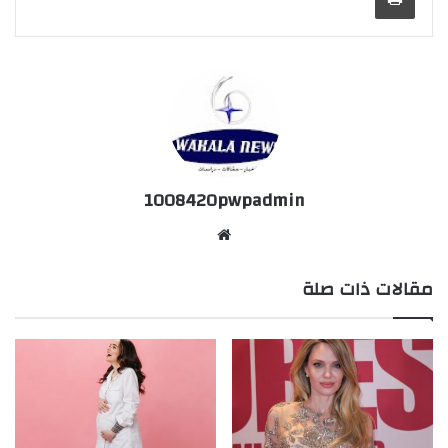
1008420pwpadmin
موق
ع
مقالات ذات صلة
الوي
ب