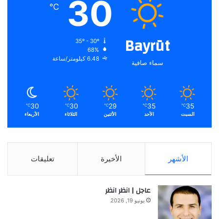
30
℃
Bayrūt
35º - 30º
68%
6.48 كيلومتر/ساعة
سماء صافية
30
30
29
35
35
℃
℃
℃
℃
℃
السبت
الأحد
الأثنين
الثلاثاء
الأربعاء
الأشهر
الأخيرة
تعليقات
عاجل | انظر انظر
يونيو 19, 2026