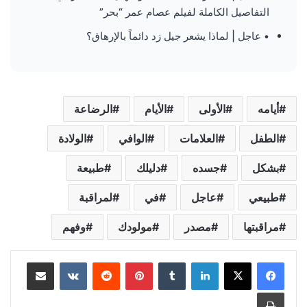
التفاصيل الكاملة لفيلم عصام عمر “بحر”
• عاجل | لماذا يشعر جيل زد دائماً بالإرهاق؟
أيامه
الأولى
الأيام
الرضاعة
الطفل
العلامات
الوافي
الولادة
بشكل
جسده
دليلك
طبيعة
طبيعي
عاجل
في
لمراقبة
مراقبتها
مصدر
مولودك
وفهم
لينكدإن
‏Tumblr
بينتيريست
‏Reddit
‏VKontakte
مشاركة عبر البريد
طباعة