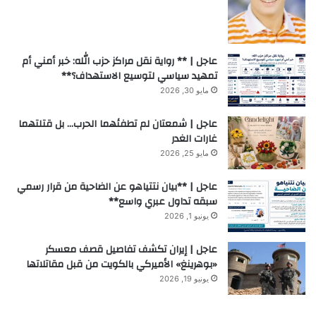
عاجل | ** رواية نقل مراكز حزب الله: خبر أمني أم
تمهيد سياسي لتوسيع الاستهداف؟**
مايو 30, 2026
عاجل | شمعتان لم تطفئهما الحرب… بل قتلتهما
غارات الغدر
مايو 25, 2026
عاجل | **بيان نتتياهو عن الضاحية من قرار رسمي
سبقه تداول عبري واسع**
يونيو 1, 2026
عاجل | إيران تكشف تفاصيل قصف معسكر
«بوهرينغ» الأميركي بالكويت من قبل مقاتلاتها
يونيو 19, 2026