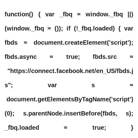
(function() { var _fbq = window._fbq ||
(window._fbq = ()); if (!_fbq.loaded) { var
fbds = document.createElement('script');
fbds.async = true; fbds.src =
"https://connect.facebook.net/en_US/fbds.j
s"; var s =
document.getElementsByTagName('script')
(0); s.parentNode.insertBefore(fbds, s);
_fbq.loaded = true; }