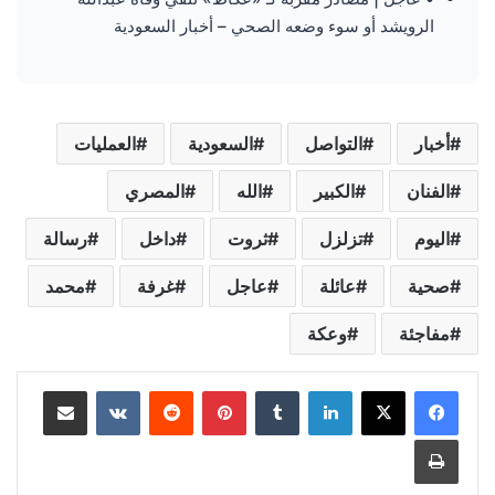
الرويشد أو سوء وضعه الصحي – أخبار السعودية
أخبار
التواصل
السعودية
العمليات
الفنان
الكبير
الله
المصري
اليوم
تزلزل
ثروت
داخل
رسالة
صحية
عائلة
عاجل
غرفة
محمد
مفاجئة
وعكة
لينكدإن
‏Tumblr
بينتيريست
‏Reddit
‏VKontakte
مشاركة عبر البريد
طباعة