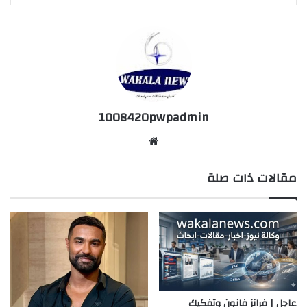
1008420pwpadmin
موق
ع
مقالات ذات صلة
الوي
ب
عاجل | فرانز فانون وتفكيك