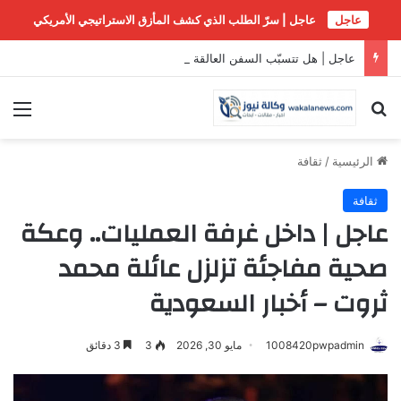
عاجل
عاجل | سرّ الطلب الذي كشف المأزق الاستراتيجي الأمريكي
عاجل | هل تتسبّب السفن العالقة في مضيق هرمز بـ”غزو بيولوجي” عالمي؟
بحث عن
الق
الرئيسية
/
ثقافة
ثقافة
عاجل | داخل غرفة العمليات.. وعكة
صحية مفاجئة تزلزل عائلة محمد
ثروت – أخبار السعودية
1008420pwpadmin
مايو 30, 2026
3
3 دقائق