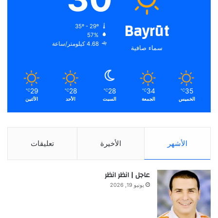
Bayrūt
35º - 29º
57%
4.68 كيلومتر/ساعة
سماء صافية
29
28
28
34
35
℃
℃
℃
℃
℃
الخميس
الجمعة
السبت
الأحد
الأثنين
الأشهر
الأخيرة
تعليقات
عاجل | انظر انظر
يونيو 19, 2026