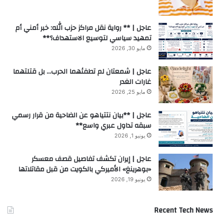
عاجل | ** رواية نقل مراكز حزب الله: خبر أمني أم
تمهيد سياسي لتوسيع الاستهداف؟**
مايو 30, 2026
عاجل | شمعتان لم تطفئهما الحرب… بل قتلتهما
غارات الغدر
مايو 25, 2026
عاجل | **بيان نتتياهو عن الضاحية من قرار رسمي
سبقه تداول عبري واسع**
يونيو 1, 2026
عاجل | إيران تكشف تفاصيل قصف معسكر
«بوهرينغ» الأميركي بالكويت من قبل مقاتلاتها
يونيو 19, 2026
Recent Tech News