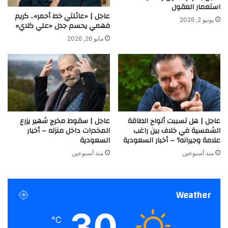
استعمار العقول
عاجل | «عائلتي خط أحمر».. كريم
يونيو 2, 2026
فهمي يحسم جدل «علي كلاي»
مايو 26, 2026
عاجل | هل تسببت ألواح الطاقة
عاجل | سقوط مخرج شهير يزرع
الشمسية في خلاف بين راغب
المخدرات داخل منزله – أخبار
علامة وجيرانه؟ – أخبار السعودية
السعودية
منذ أسبوعين
منذ أسبوعين
Weather
30
℃