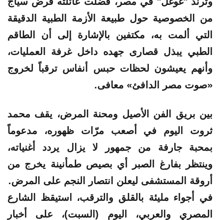
وترند "غوغل" في مصر، فضلت عائلته فرض سياج
من الخصوصية حول طبيعة الأزمة الطبية الدقيقة
التي ألمت به، مكتفين بالإشارة إلى أن الطاقم
الطبي يبذل قصارى جهده داخل غرفة العمليات،
وأنهم يعيشون لحظات حبس أنفاس ترقباً لخروج
«صوت مصر الدافئ» معافى.
بين بريق الفن الأصيل ومحنة المرض، يقف محمد
ثروت اليوم في أصعب مرّات ظهوره، مدعوماً
بمحبة جارفة من جمهور لا يزال يردد أغنياته،
وينتظر بفارغ الصبر أي بصيص طمأنينة يخرج من
أروقة المستشفى ليعلن انتصار النجم على المرض.
في أجواء مليئة بالقلق والترقب، استيقظ الشارع
المصري والعربي، اليوم (السبت)، على أخبار