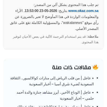
تم جلب هذا المحتوى بشكل آلي من المصدر:
www.okaz.com.sa
بتاريخ:
2026-05-23 13:53:00
. الآراء
والمعلومات الواردة في هذا المأوضح لا تعبر بالضرورة عن
رأي موقع "wakalanews"، والمسؤولية الكاملة تقع على عاتق
المصدر الأصلي.
ملاحظة:
قد يتم استخدام الترجمة الآلية في بعض الأحيان لتوفير
هذا المحتوى.
مقالات ذات صلة
• عاجل | من قلب الرياض إلى منارات كوالالمبور.. الثقافة
السعودية تُضيء شرق آسيا – أخبار السعودية
• عاجل | الوداع الأخير.. أبرز مشاهد جنازة والدة أحمد
حلمي – أخبار السعودية
• عاجل | مصادر مقربة لـ «عكاظ» تنفي وفاة عبدالله