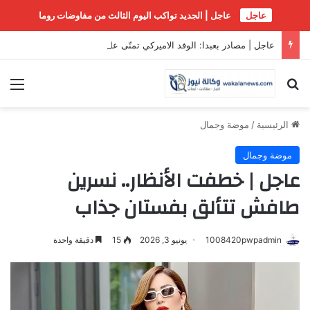
عاجل
عاجل | الجديد تواكب اليوم الثالث من مفاوضات روما
عاجل | مصادر بعبدا: الوفد الاميركي تمنّى على الوفدين وقف التفاوض لاستكمال بعض الاتصالات التي يقوم بها على صعيد المفاوضات
بحث عن
الق
الرئيسية
/
موضة وجمال
موضة وجمال
عاجل | خطفت الأنظار.. نسرين
طافش تتألق بفستان جذاب
1008420pwpadmin
يونيو 3, 2026
15
دقيقة واحدة