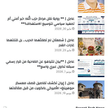
عاجل | ** رواية نقل مراكز حزب الله: خبر أمني أم
تمهيد سياسي لتوسيع الاستهداف؟**
مايو 30, 2026
عاجل | شمعتان لم تطفئهما الحرب… بل قتلتهما
غارات الغدر
مايو 25, 2026
عاجل | **بيان نتتياهو عن الضاحية من قرار رسمي
سبقه تداول عبري واسع**
يونيو 1, 2026
عاجل | إيران تكشف تفاصيل قصف معسكر
«بوهرينغ» الأميركي بالكويت من قبل مقاتلاتها
يونيو 19, 2026