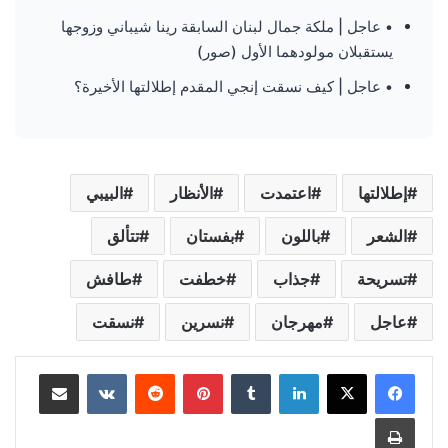
• عاجل | ملكة جمال لبنان السابقة رينا شيباني وزوجها
يستقبلان مولودهما الأول (صور)
• عاجل | كيف نسقت إنجي المقدم إطلالتها الأخيرة؟
إطلالتها
اعتمدت
الأنظار
البيبي
الشعر
باللون
بفستان
تتألق
تسريحة
جذاب
خطفت
طافش
عاجل
مهرجان
نسرين
نسقت
لينكدإن
‏Tumblr
بينتيريست
‏Reddit
‏VKontakte
مشاركة عبر البريد
طباعة