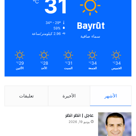
31
℃
Bayrūt
34º - 29º
59%
2.96 كيلومتر/ساعة
سماء صافية
29
28
31
34
34
℃
℃
℃
℃
℃
الخميس
الجمعة
السبت
الأحد
الأثنين
الأشهر
الأخيرة
تعليقات
عاجل | انظر انظر
يونيو 19, 2026