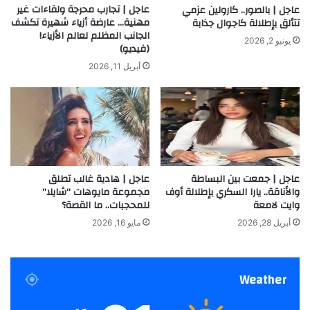
عاجل | تجارب محرجة ولقاءات غير
عاجل | بالصور.. كارولين عزمي
مهنية… عارضة أزياء شهيرة تكشف
تتألق بإطلالة كاجوال جذابة
الجانب المظلم لعالم الأزياء!
يونيو 2, 2026
(فيديو)
أبريل 11, 2026
عاجل | جمعت بين البساطة
عاجل | هادية غالب تطلق
والأناقة.. يارا السكري بإطلالة أوف
مجموعة مايوهات “شايلا”
وايت لامعة
للمحجبات.. ما القصة؟
أبريل 28, 2026
مايو 16, 2026
Weather