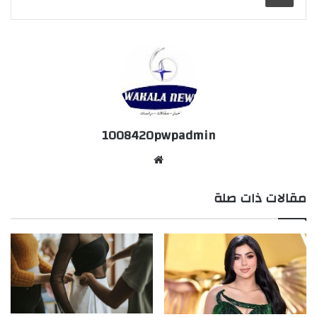
1008420pwpadmin
موق
ع
مقالات ذات صلة
الوي
ب