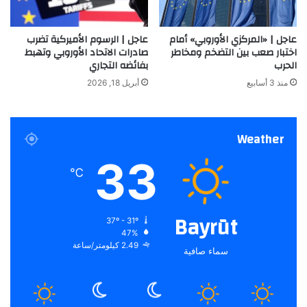
عاجل | «المركزي الأوروبي» أمام
عاجل | الرسوم الأميركية تضرب
اختبار صعب بين التضخم ومخاطر
صادرات الاتحاد الأوروبي وتهبط
الحرب
بفائضه التجاري
منذ 3 أسابيع
أبريل 18, 2026
Weather
33
℃
Bayrūt
37º - 31º
47%
2.49 كيلومتر/ساعة
سماء صافية