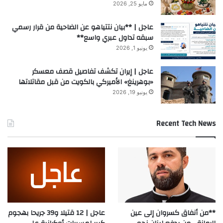
مايو 25, 2026
عاجل | **بيان نتتياهو عن الضاحية من قرار رسمي
سبقه تداول عبري واسع**
يونيو 1, 2026
عاجل | إيران تكشف تفاصيل قصف معسكر
«بوهرينغ» الأميركي بالكويت من قبل مقاتلاتها
يونيو 19, 2026
Recent Tech News
**من أنفاق كسروان إلى عين
عاجل | 12 قتيلا و39 جريحا بهجوم