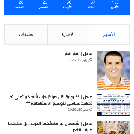
28
29
30
37
37
℃
℃
℃
℃
℃
الأثنين
الثلاثاء
الأربعاء
الخميس
الجمعة
الأشهر
الأخيرة
تعليقات
عاجل | انظر انظر
يونيو 19, 2026
عاجل | ** رواية نقل مراكز حزب الله: خبر أمني أم
تمهيد سياسي لتوسيع الاستهداف؟**
مايو 30, 2026
عاجل | شمعتان لم تطفئهما الحرب… بل قتلتهما
غارات الغدر