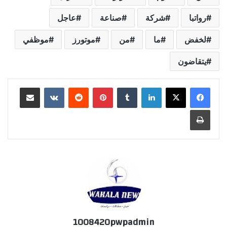
رواتبا
شركة
صناعة
عاجل
لخفض
ما
من
موتورز
موظفي
يتقاضون
لينكدإن
‏Tumblr
بينتيريست
‏Reddit
‏VKontakte
مشاركة عبر البريد
طباعة
1008420pwpadmin