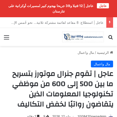
عاجل
عاجل | 12 قتيلا و39 جريحا بهجوم كبير لمسيرات أوكرانية على
تتارستان
عاجل | رئيس صربيا يحذر: أوروبا على شفا حرب كبرى
بحث عن
الق
الرئيسية
/
مال واعمال
مال واعمال
عاجل | تقوم جنرال موتورز بتسريح
ما بين 500 إلى 600 من موظفي
تكنولوجيا المعلومات الذين
يتقاضون رواتبًا لخفض التكاليف
1008420pwpadmin
مايو 12, 2026
9
2 دقائق