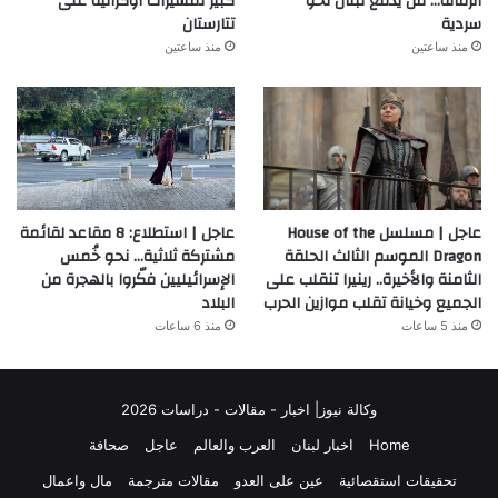
الرمانة… من يدفع لبنان نحو
كبير لمسيرات أوكرانية على
سردية
تتارستان
منذ ساعتين
منذ ساعتين
عاجل | مسلسل House of the
عاجل | استطلاع: 8 مقاعد لقائمة
Dragon الموسم الثالث الحلقة
مشتركة ثلاثية… نحو خُمس
الثامنة والأخيرة.. رينيرا تنقلب على
الإسرائيليين فكّروا بالهجرة من
الجميع وخيانة تقلب موازين الحرب
البلاد
منذ 5 ساعات
منذ 6 ساعات
وكالة نيوز| اخبار - مقالات - دراسات 2026
Home
اخبار لبنان
العرب والعالم
عاجل
صحافة
تحقيقات استقصائية
عين على العدو
مقالات مترجمة
مال واعمال