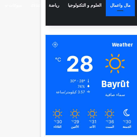
مال واعمال
العلوم و التكنولوجيا
رياضة
ثقافة
منوعات
Weather
28
℃
Bayrūt
30º - 28º
74%
3.57 كيلومتر/ساعة
سماء صافية
30
29
31
36
30
℃
℃
℃
℃
℃
الجمعة
السبت
الأحد
الأثنين
الثلاثاء