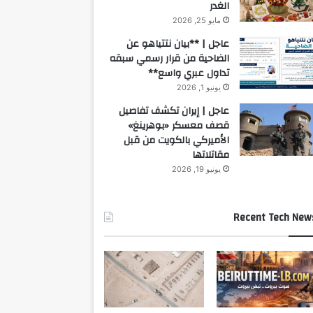
الغدر
مايو 25, 2026
عاجل | **بيان نتتياهو عن
الضاحية من قرار رسمي سبقه
تداول عبري واسع**
يونيو 1, 2026
عاجل | إيران تكشف تفاصيل
قصف معسكر «بوهرينغ»
الأميركي بالكويت من قبل
مقاتلاتها
يونيو 19, 2026
Recent Tech New