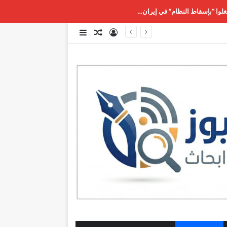
غلوا “بإسقاط النظام” في إيران…
تسجيل الدخول
مقال عشوائي
إضافة عمود جانبي