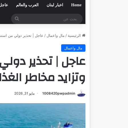
Home
اخبار لبنان
العرب والعالم
عاجل
بحث
عن
الرئيسية
/
مال واعمال
/
عاجل | تحذير دولي من استنز
مال واعمال
عاجل | تحذير دولي
وتزايد مخاطر الغذ
1008420pwpadmin
مايو 31, 2026