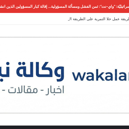
ائيليّة: “واي-نت”: ثمن الفشل ومسألة المسؤولية… إقالة كبار المسؤولين الذين انش
يقة عمل حلا التمرية على الطريقة الأصلية