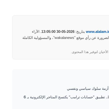
www.alalam.i
بتاريخ:
2026-05-30 13:05:00
. الآراء
والمعلومات الواردة في هذا المأوضح لا تعبر بالضرورة عن رأي موقع "wakalanews"، والمسؤولية الكاملة
لأحيان لتوفير هذا المحتوى.
د… أزمة سلوك سياسي ونفسي
• عاجل | ثورة في مدخرات الأطفال بأمريكا.. تطبيق “حسابات ترامب” يكتسح المتاجر الإلكترونية بـ 6