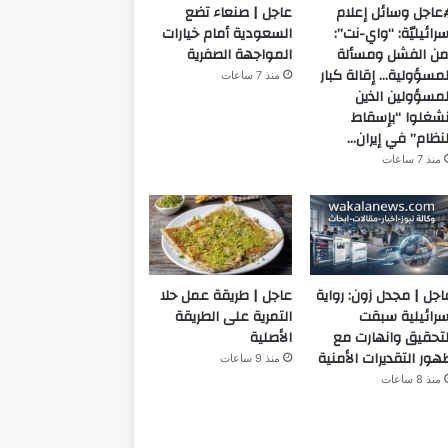
عاجل وسائل إعلام
عاجل | صنعاء تضع
سرائيليّة: “واي-نت”:
السعودية أمام خيارات
من الفشل ومسألة
المواجهة الصفرية
لمسؤولية… إقالة كبار
منذ 7 ساعات
لمسؤولين الذين
نشغلوا “بإسقاط
لنظام” في إيران…
منذ 7 ساعات
اجل | مجدل زون: رواية
عاجل | طريقة عمل حلا
سرائيلية سبقت
التمرية على الطريقة
لتحقيق وانهارت مع
الأصلية
هور التقديرات الأمنية
منذ 9 ساعات
منذ 8 ساعات