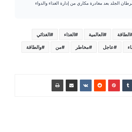
الطاقة
العالمية
الغذاء
الغذائي
ء
عاجل
مخاطر
من
والطاقة
‏Tumblr
بينتيريست
‏Reddit
‏VKontakte
مشاركة عبر البريد
طباعة