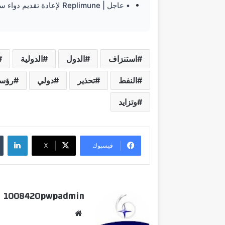
• عاجل | Replimune لإعادة تقديم دواء سرطان الجلد بعد مغادرة مكاري من إدارة الغذاء والدواء
استنزاف
الدول
الدولية
النفط
تحذير
دولي
رؤسا
وتزايد
لينكدإن
فيسبوك
‫X
1008420pwpadmin
موق