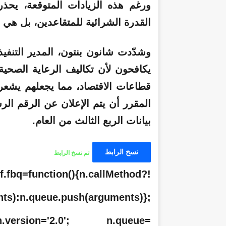
ورغم هذه الزيادات المتوقعة، يحذر 
القدرة الشرائية للمتقاعدين، بل هي 
يكافحون لأن تكاليف الرعاية الصحية
قطاعات الاقتصاد، مما يجعلهم يشعرو
المقرر أن يتم الإعلان عن الرقم ال
بيانات الربع الثالث من العام.
نسخ الرابط
تم نسخ الرابط
n=f.fbq=function(){n.callMethod?
nts):n.queue.push(arguments)};
=!0;n.version='2.0'; n.queue=