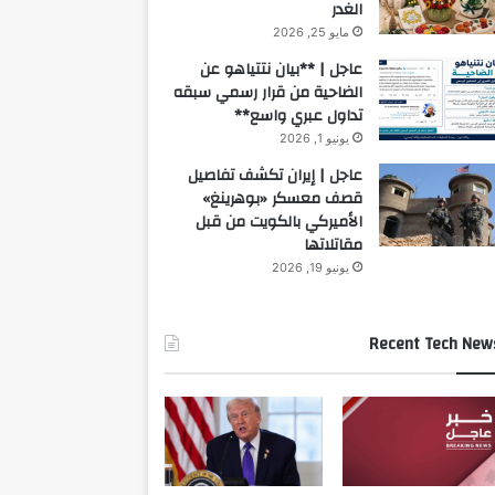
الغدر
مايو 25, 2026
عاجل | **بيان نتتياهو عن
الضاحية من قرار رسمي سبقه
تداول عبري واسع**
يونيو 1, 2026
عاجل | إيران تكشف تفاصيل
قصف معسكر «بوهرينغ»
الأميركي بالكويت من قبل
مقاتلاتها
يونيو 19, 2026
Recent Tech New