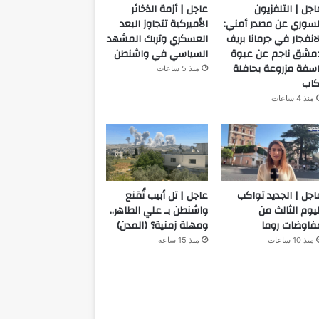
اجل | التلفزيون
عاجل | أزمة الذخائر
لسوري عن مصدر أمني:
الأميركية تتجاوز البعد
لانفجار في جرمانا بريف
العسكري وتربك المشهد
مشق ناجم عن عبوة
السياسي في واشنطن
اسفة مزروعة بحافلة
منذ 5 ساعات
كاب
منذ 4 ساعات
اجل | الجديد تواكب
عاجل | تل أبيب تُقنع
ليوم الثالث من
واشنطن بـ علي الطاهر..
فاوضات روما
ومهلة زمنية؟ (المدن)
منذ 10 ساعات
منذ 15 ساعة