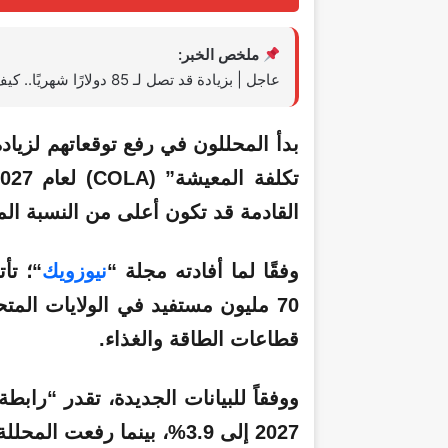
ملخص الخبر:
عاجل | بزيادة قد تصل لـ 85 دولارًا شهريًا.. كيف تؤثر حرب إيران على شيكات المتقاعدين؟
بدأ المحللون في رفع توقعاتهم لزياد
القادمة قد تكون أعلى من النسبة المقررة 
وفقًا لما أفادته مجلة “
نيوزويك
“؛ تأ
70 مليون مستفيد في الولايات ال
قطاعات الطاقة والغذاء.
2027 إلى 3.9%، بينما رفعت المحللة المستقلة ماري جونسون توقعاتها إلى 4.2%.