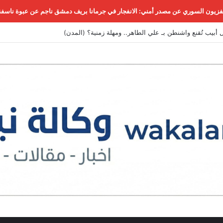
لفزيون السوري عن مصدر أمني: الانفجار في جرمانا بريف دمشق ناجم عن عبوة ناسفة
 أبيب تُقنع واشنطن بـ علي الطاهر.. ومهلة زمنية؟ (المدن)