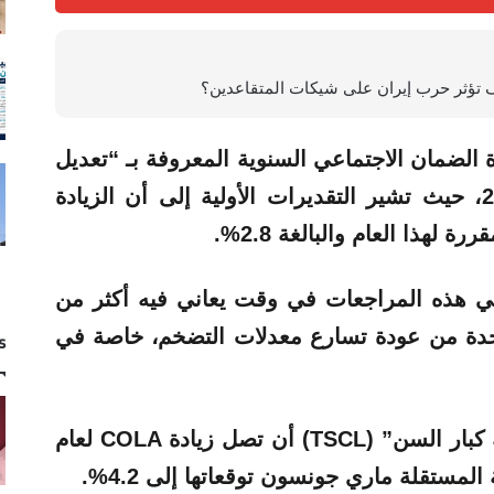
ة الضمان الاجتماعي السنوية المعروفة بـ “تعديل
تكلفة المعيشة” (COLA) لعام 2027، حيث تشير التقديرات الأولية إلى أن الزيادة
لهذا العام والبالغة 2.8%.
تي هذه المراجعات في وقت يعاني فيه أكثر من
متحدة من عودة تسارع معدلات التضخم، خاصة في
s
ووفقاً للبيانات الجديدة، تقدر “رابطة كبار السن” (TSCL) أن تصل زيادة COLA لعام