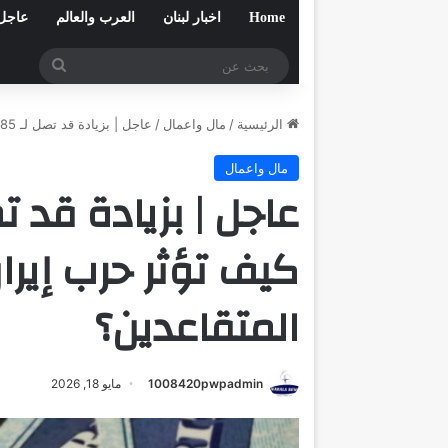
Home
اخبار لبنان
العرب والعالم
عاجل
بحث
عن
الرئيسية
/
مال واعمال
/
عاجل | بزيادة قد تصل لـ 85 دولارًا شهريًا.. كيف تؤثر حرب إيران على شيكات المتقاعدين؟
مال واعمال
كيف تؤثر حرب إير
المتقاعدين؟
1008420pwpadmin
مايو 18, 2026