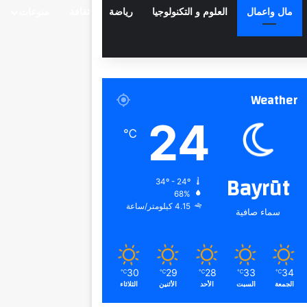
مال واعمال
العلوم و التكنولوجيا
رياضة
ثقافة
منوعات
Weather
24
℃
Bayrūt
34º - 24º
68%
4.15 كيلومتر/ساعة
سماء صافية
30
29
28
33
34
℃
℃
℃
℃
℃
الجمعة
السبت
الأحد
الأثنين
الثلاثاء