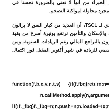
الخبراء من أنها لا تعني بالضرورة تحسناً في
مجرد محاولة لمواكبة التضخم.
وشدّدت شانون بنتون، المدير التنفيذي لـ TSCL، أن العديد من كبار السن لا يزالون
 والإسكان والتأمين ترتفع بوتيرة أسرع من بقية
ن بالتراجع المالي رغم الزيادات السنوية. ومن
رسمي للزيادة في شهر أكتوبر المقبل فور اكتمال
!function(f,b,e,v,n,t,s) {if(f.fbq)return;
n.callMethod.apply(n,argume
if(!f._fbq)f._fbq=n;n.push=n;n.loaded