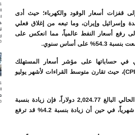
ع
ا
لى قفزات أسعار الوقود والكهرباء؛ حيث أدى
ا
د
دة وإسرائيل وإيران، وما تبعه من إغلاق فعلي
ن
رفع أسعار النفط عالمياً، مما انعكس على
ر
 على أساس سنوي.
ي في حساباتها على مؤشر أسعار المستهلك
للعاملين في المناطق الحضرية (CPI-W)، حيث تقارن متوسط القراءات لأشهر يوليو
ع
ا
م
وبناءً على متوسط معاش المتقاعد الحالي البالغ 2,024.77 دولاراً، فإن زيادة بنسبة
3.9% ستضيف حوالي 78.96 دولاراً شهرياً، في حين أن زيادة بنسبة 4.2% قد ترفع