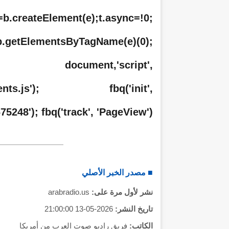
t=b.createElement(e);t.async=!0;
b.getElementsByTagName(e)(0);
indow, document,'script',
/fbevents.js'); fbq('init',
5248'); fbq('track', 'PageView');
■ مصدر الخبر الأصلي
نشر لأول مرة على:
arabradio.us
تاريخ النشر:
2026-05-13 21:00:00
الكاتب:
فريق راديو صوت العرب من أمريكا