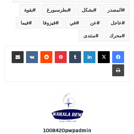
المصدر
بشكل
بطرسبورغ
بقوة
عاجل
عن
في
فيزوفا
فيما
محرك
منتدى
لينكدإن
‏Tumblr
بينتيريست
‏Reddit
‏VKontakte
مشاركة عبر البريد
طباعة
1008420pwpadmin