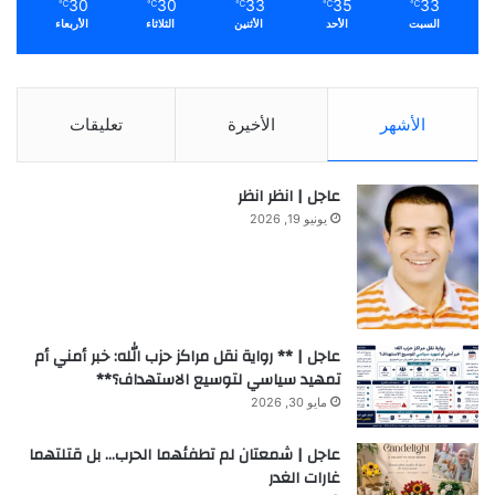
30
30
33
35
33
℃
℃
℃
℃
℃
السبت
الأحد
الأثنين
الثلاثاء
الأربعاء
الأشهر
الأخيرة
تعليقات
عاجل | انظر انظر
يونيو 19, 2026
عاجل | ** رواية نقل مراكز حزب الله: خبر أمني أم
تمهيد سياسي لتوسيع الاستهداف؟**
مايو 30, 2026
عاجل | شمعتان لم تطفئهما الحرب… بل قتلتهما
غارات الغدر