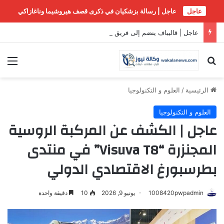
عاجل
عاجل | رسالة بزشکیان في ذکری قصف هیروشیما وناغازاکي
عاجل | قاليباف ينضم إلى فريق التفاوض الإيراني، وواشنطن تتوقع “اتفاقاً قريباً” مع طهران بشأن مضيق هرمز
بحث عن
الق
الرئيسية
/
العلوم و التكنولوجيا
العلوم و التكنولوجيا
عاجل | الكشف عن المركبة الروسية
المجنزرة “Visuva T8” في منتدى
بطرسبورغ الاقتصادي الدولي
1008420pwpadmin
يونيو 9, 2026
10
دقيقة واحدة