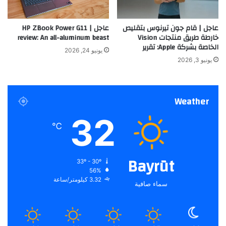
عاجل | قام جون تيرنوس بتقليص
عاجل | HP ZBook Power G11
خارطة طريق منتجات Vision
review: An all-aluminum beast
الخاصة بشركة Apple: تقرير
يونيو 24, 2026
يونيو 3, 2026
Weather
32
℃
Bayrūt
33º - 30º
56%
3.32 كيلومتر/ساعة
سماء صافية