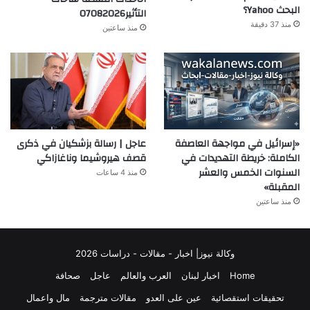
البحث Yahoo؟
التأثير07082026
منذ 37 دقيقة
منذ ساعتين
«إسرائيل في مواجهة العاصفة
عاجل | رسالة بزشکیان في ذکری
الكاملة: خريطة التهديدات في
قصف هیروشیما وناغازاکي
السنوات الخمس والعشر
منذ 4 ساعات
المقبلة»
منذ ساعتين
وكالة نيوز| اخبار - مقالات - دراسات 2026
Home
اخبار لبنان
العرب والعالم
عاجل
صحافة
تحقيقات استقصائية
عين على العدو
مقالات مترجمة
مال واعمال